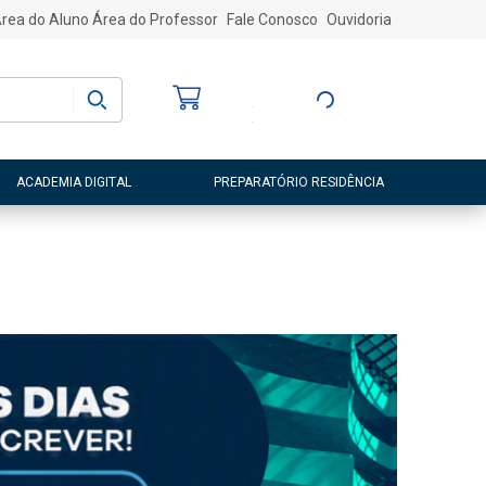
rea do Aluno
Área do Professor
Fale Conosco
Ouvidoria
Bem-vindo
(a)
Entre ou Cadastre-
se
ACADEMIA DIGITAL
PREPARATÓRIO RESIDÊNCIA