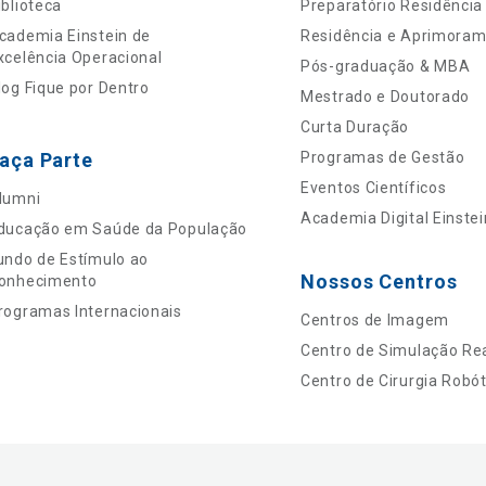
iblioteca
Preparatório Residência
cademia Einstein de
Residência e Aprimora
xcelência Operacional
Pós-graduação & MBA
log Fique por Dentro
Mestrado e Doutorado
Curta Duração
aça Parte
Programas de Gestão
Eventos Científicos
lumni
Academia Digital Einstei
ducação em Saúde da População
undo de Estímulo ao
Nossos Centros
onhecimento
rogramas Internacionais
Centros de Imagem
Centro de Simulação Rea
Centro de Cirurgia Robót