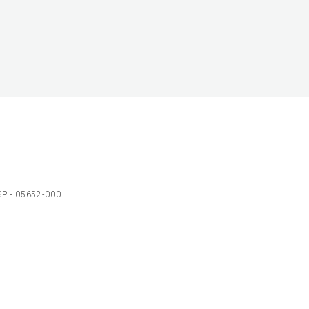
 SP - 05652-000
Ol
C