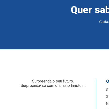
Quer sab
Cadas
O
Surpreenda o seu futuro.
Surpreenda-se com o Ensino Einstein.
S
S
N