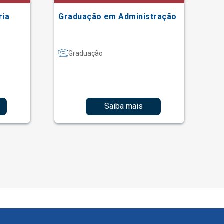
ria
Graduação em Administração
Gr
Graduação
Saiba mais