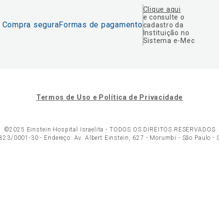
Clique aqui
e consulte o
Compra segura
Formas de pagamento
cadastro da
Instituição no
Sistema e-Mec
Termos de Uso e Política de Privacidade
©2025 Einstein Hospital Israelita -
TODOS OS DIREITOS RESERVADOS
23/0001-30 - Endereço: Av. Albert Einstein, 627 - Morumbi - São Paulo -