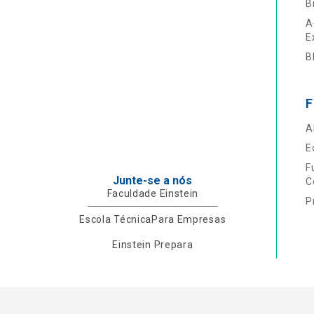
B
A
E
B
F
A
E
F
Junte-se a nós
C
Faculdade Einstein
P
Escola Técnica
Para Empresas
Einstein Prepara