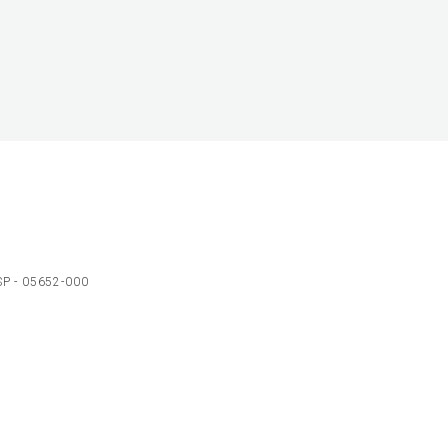
 SP - 05652-000
Ol
C