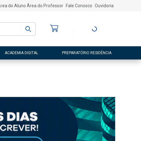
rea do Aluno
Área do Professor
Fale Conosco
Ouvidoria
Bem-vindo
(a)
Entre ou Cadastre-
se
ACADEMIA DIGITAL
PREPARATÓRIO RESIDÊNCIA