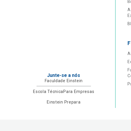
B
A
E
B
F
A
E
F
Junte-se a nós
C
Faculdade Einstein
P
Escola Técnica
Para Empresas
Einstein Prepara