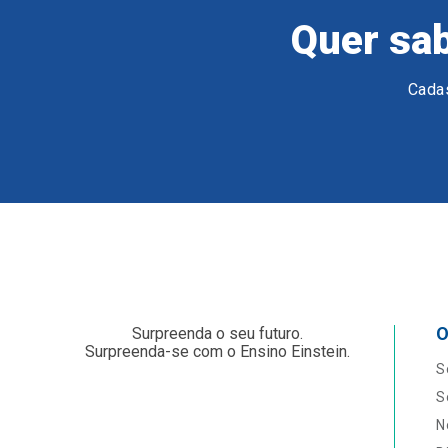
Quer sab
Cadas
O
Surpreenda o seu futuro.
Surpreenda-se com o Ensino Einstein.
S
S
N