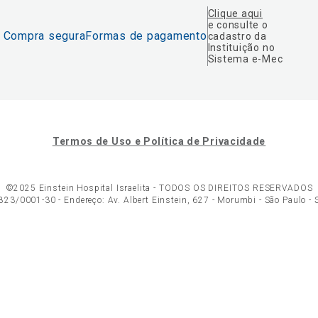
Clique aqui
e consulte o
Compra segura
Formas de pagamento
cadastro da
Instituição no
Sistema e-Mec
Termos de Uso e Política de Privacidade
©2025 Einstein Hospital Israelita -
TODOS OS DIREITOS RESERVADOS
23/0001-30 - Endereço: Av. Albert Einstein, 627 - Morumbi - São Paulo -