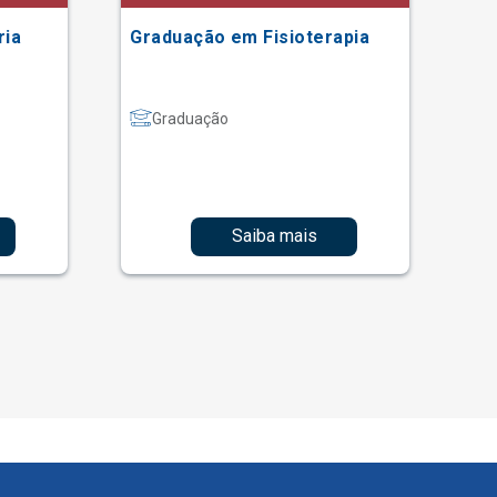
ria
Graduação em Fisioterapia
Gr
Graduação
Saiba mais