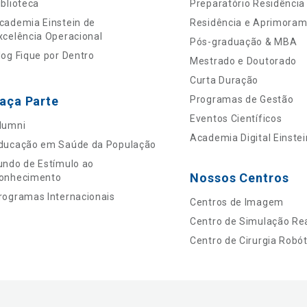
iblioteca
Preparatório Residência
cademia Einstein de
Residência e Aprimora
xcelência Operacional
Pós-graduação & MBA
log Fique por Dentro
Mestrado e Doutorado
Curta Duração
aça Parte
Programas de Gestão
Eventos Científicos
lumni
Academia Digital Einstei
ducação em Saúde da População
undo de Estímulo ao
Nossos Centros
onhecimento
rogramas Internacionais
Centros de Imagem
Centro de Simulação Rea
Centro de Cirurgia Robót