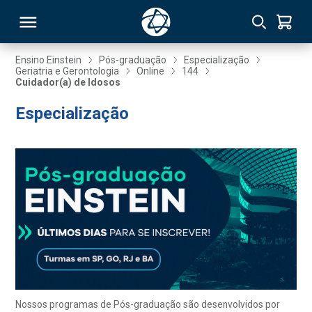
Ensino Einstein
Pós-graduação
Especialização
Geriatria e Gerontologia
Online
144
Cuidador(a) de Idosos
RSO
Especialização
TIVAS
S
IN
ONAL
 MBA
Nossos programas de Pós-graduação são desenvolvidos por
NTRO