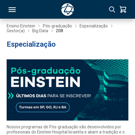
Ensino Einstein
Pós-graduação
Especialização
Gestor(a)
Big Data
208
RSO
Especialização
TIVAS
S
IN
ONAL
 MBA
Nossos programas de Pós-graduação são desenvolvidos por
profissionais do Einstein Hospital Israelita e aliam a tradição e o
NTRO