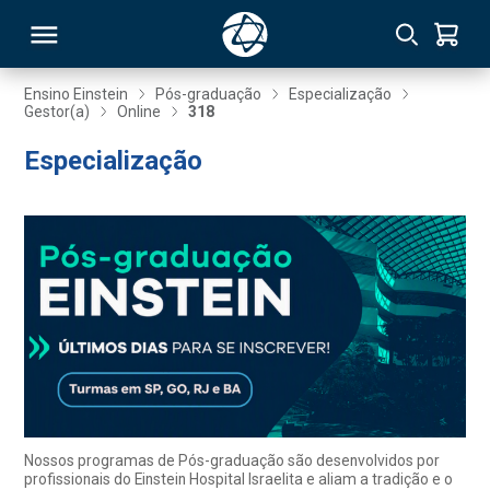
Ensino Einstein
Pós-graduação
Especialização
Gestor(a)
Online
318
RSO
Especialização
TIVAS
S
IN
ONAL
 MBA
Nossos programas de Pós-graduação são desenvolvidos por
profissionais do Einstein Hospital Israelita e aliam a tradição e o
NTRO