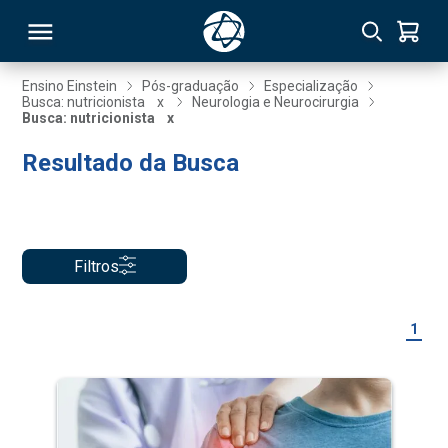
Ensino Einstein
Pós-graduação
Especialização
Busca: nutricionista
x
Neurologia e Neurocirurgia
Busca: nutricionista
x
RSO
Resultado da Busca
TIVAS
S
IN
Filtros
ONAL
1
 MBA
NTRO