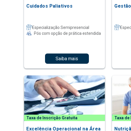
Cuidados Paliativos
Gestão
Especialização Semipresencial
Espec
Pós com opção de prática estendida
Saiba mais
Taxa de Inscrição Gratuita
Taxa de 
Excelência Operacional na Área
Nutriç