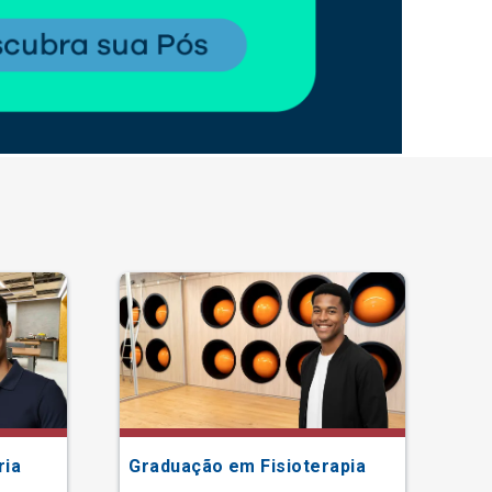
ria
Graduação em Fisioterapia
Gr