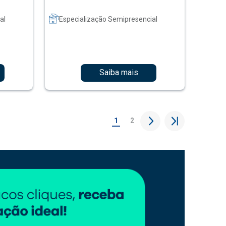
al
Especialização Semipresencial
Saiba mais
1
2