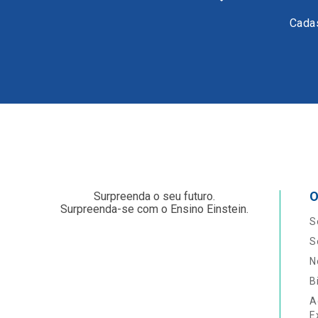
Cadas
O
Surpreenda o seu futuro.
Surpreenda-se com o Ensino Einstein.
S
S
N
B
A
E