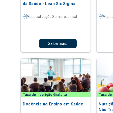
da Saúde - Lean Six Sigma
Especialização Semipresencial
Espec
Saiba mais
Taxa de Inscrição Gratuita
Taxa de 
Docência no Ensino em Saúde
Nutriç
Não Tr