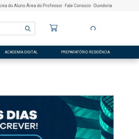
rea do Aluno
Área do Professor
Fale Conosco
Ouvidoria
Bem-vindo
(a)
Entre ou Cadastre-
se
ACADEMIA DIGITAL
PREPARATÓRIO RESIDÊNCIA