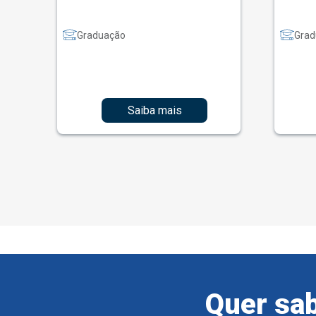
Graduação
Grad
Saiba mais
Quer sab