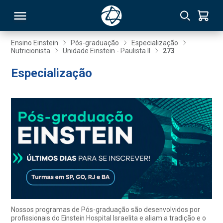
Ensino Einstein
Pós-graduação
Especialização
Nutricionista
Unidade Einstein - Paulista II
273
RSO
Especialização
TIVAS
S
IN
ONAL
 MBA
Nossos programas de Pós-graduação são desenvolvidos por
profissionais do Einstein Hospital Israelita e aliam a tradição e o
NTRO