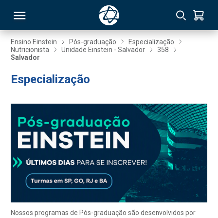
Ensino Einstein
Pós-graduação
Especialização
Nutricionista
Unidade Einstein - Salvador
358
Salvador
RSO
Especialização
TIVAS
S
IN
ONAL
 MBA
Nossos programas de Pós-graduação são desenvolvidos por
NTRO