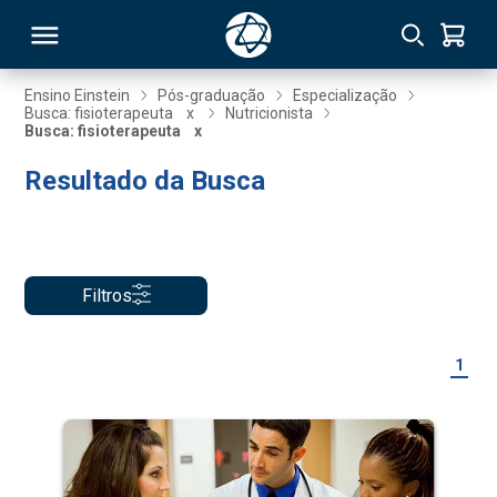
Ensino Einstein
Pós-graduação
Especialização
Busca: fisioterapeuta
x
Nutricionista
Busca: fisioterapeuta
x
RSO
Resultado da Busca
TIVAS
S
IN
Filtros
ONAL
1
 MBA
NTRO