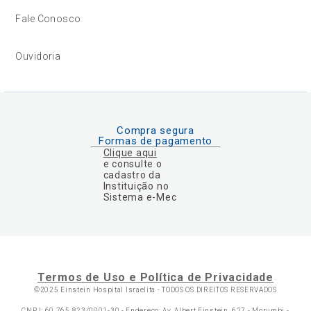
Fale Conosco
Ouvidoria
Compra segura
Formas de pagamento
Clique aqui
e consulte o
cadastro da
Instituição no
Sistema e-Mec
Termos de Uso e Política de Privacidade
©2025 Einstein Hospital Israelita -
TODOS OS DIREITOS RESERVADOS
CNPJ: 60.765.823/0001-30 - Endereço: Av. Albert Einstein, 627 - Morumbi -