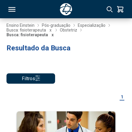
Ensino Einstein
Pós-graduação
Especialização
Busca: fisioterapeuta
x
Obstetriz
Busca: fisioterapeuta
x
RSO
Resultado da Busca
TIVAS
S
IN
Filtros
ONAL
1
 MBA
NTRO