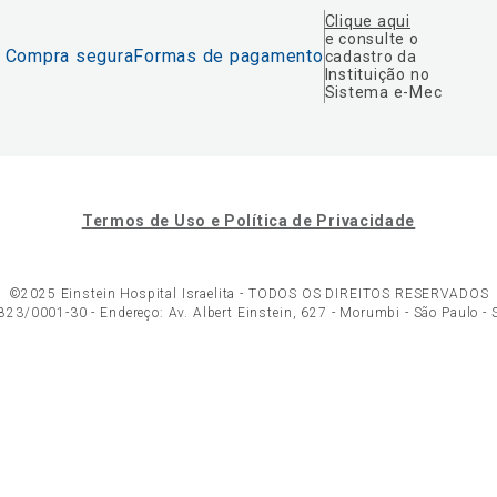
Clique aqui
e consulte o
Compra segura
Formas de pagamento
cadastro da
Instituição no
Sistema e-Mec
Termos de Uso e Política de Privacidade
©2025 Einstein Hospital Israelita -
TODOS OS DIREITOS RESERVADOS
23/0001-30 - Endereço: Av. Albert Einstein, 627 - Morumbi - São Paulo -