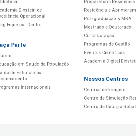
iblioteca
Preparatório Residência
cademia Einstein de
Residência e Aprimora
xcelência Operacional
Pós-graduação & MBA
log Fique por Dentro
Mestrado e Doutorado
Curta Duração
aça Parte
Programas de Gestão
Eventos Científicos
lumni
Academia Digital Einstei
ducação em Saúde da População
undo de Estímulo ao
Nossos Centros
onhecimento
rogramas Internacionais
Centros de Imagem
Centro de Simulação Rea
Centro de Cirurgia Robót