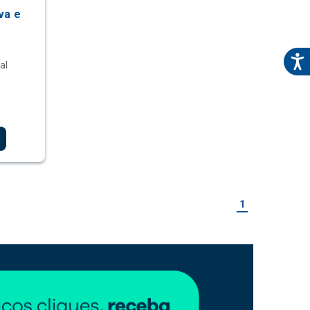
va e
al
1