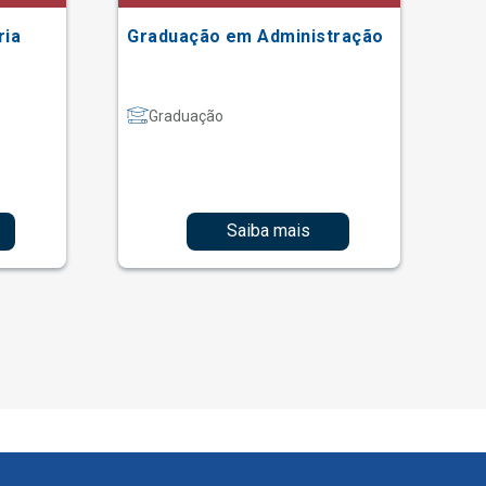
ria
Graduação em Administração
Gr
Graduação
Saiba mais