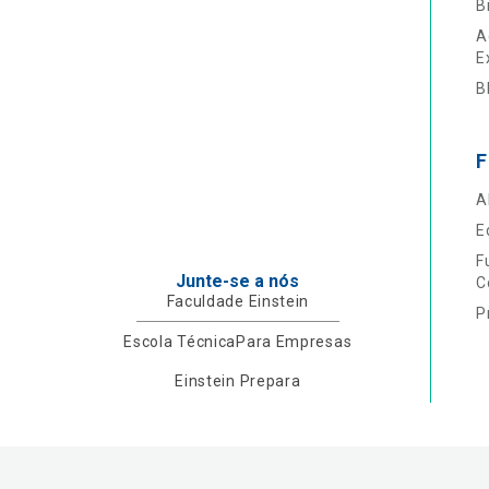
B
A
E
B
F
A
E
F
Junte-se a nós
C
Faculdade Einstein
P
Escola Técnica
Para Empresas
Einstein Prepara