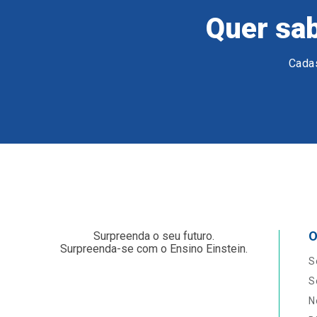
Quer sab
Cadas
O
Surpreenda o seu futuro.
Surpreenda-se com o Ensino Einstein.
S
S
N