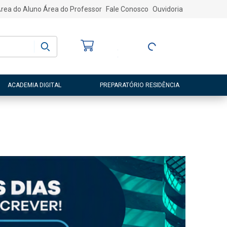
rea do Aluno
Área do Professor
Fale Conosco
Ouvidoria
Bem-vindo
(a)
Entre ou Cadastre-
se
ACADEMIA DIGITAL
PREPARATÓRIO RESIDÊNCIA