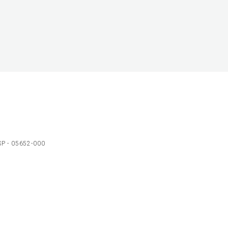
 SP - 05652-000
Ol
C