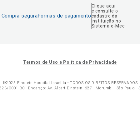
Clique aqui
e consulte o
Compra segura
Formas de pagamento
cadastro da
Instituição no
Sistema e-Mec
Termos de Uso e Política de Privacidade
©2025 Einstein Hospital Israelita -
TODOS OS DIREITOS RESERVADOS
23/0001-30 - Endereço: Av. Albert Einstein, 627 - Morumbi - São Paulo -