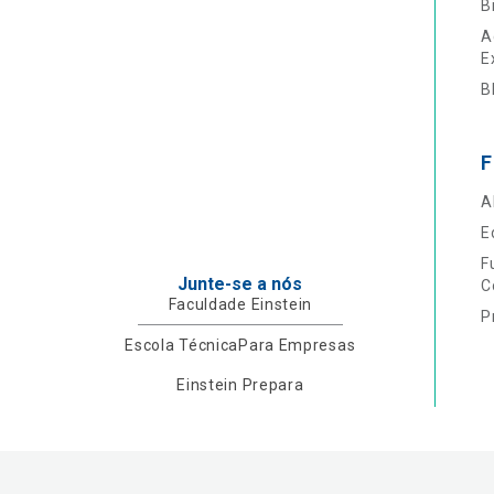
B
A
E
B
F
A
E
F
Junte-se a nós
C
Faculdade Einstein
P
Escola Técnica
Para Empresas
Einstein Prepara