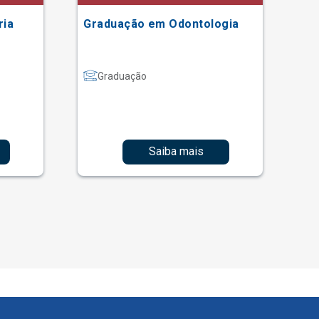
ria
Graduação em Odontologia
Gr
Graduação
Saiba mais