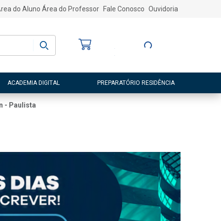
rea do Aluno
Área do Professor
Fale Conosco
Ouvidoria
Bem-vindo
(a)
Entre ou Cadastre-
se
ACADEMIA DIGITAL
PREPARATÓRIO RESIDÊNCIA
n - Paulista