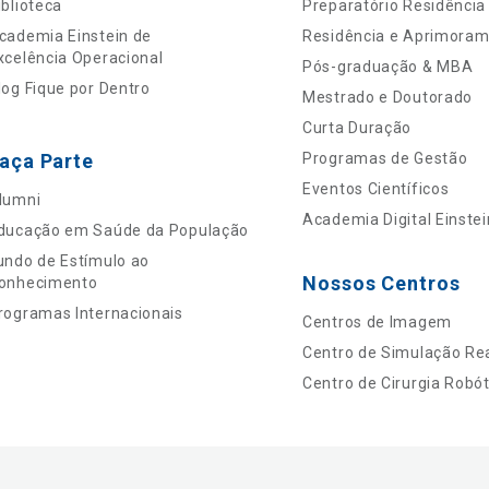
iblioteca
Preparatório Residência
cademia Einstein de
Residência e Aprimora
xcelência Operacional
Pós-graduação & MBA
log Fique por Dentro
Mestrado e Doutorado
Curta Duração
aça Parte
Programas de Gestão
Eventos Científicos
lumni
Academia Digital Einstei
ducação em Saúde da População
undo de Estímulo ao
Nossos Centros
onhecimento
rogramas Internacionais
Centros de Imagem
Centro de Simulação Rea
Centro de Cirurgia Robót