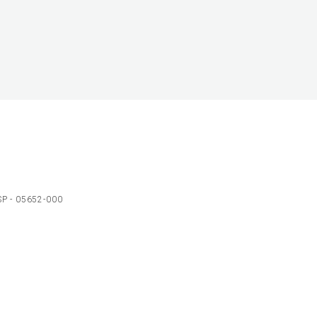
 SP - 05652-000
Ol
C