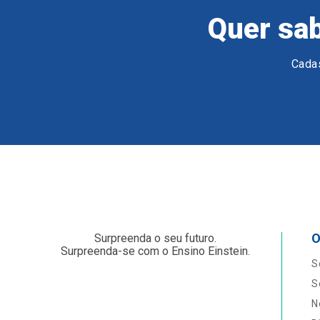
Quer sab
Cadas
O
Surpreenda o seu futuro.
Surpreenda-se com o Ensino Einstein.
S
S
N