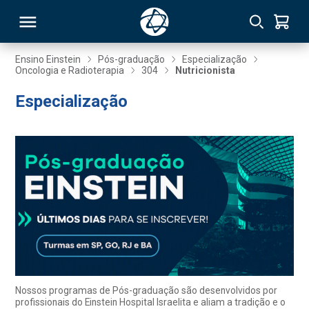
Ensino Einstein
Pós-graduação
Especialização
Oncologia e Radioterapia
304
Nutricionista
RSO
Especialização
TIVAS
S
IN
ONAL
 MBA
Nossos programas de Pós-graduação são desenvolvidos por
profissionais do Einstein Hospital Israelita e aliam a tradição e o
NTRO