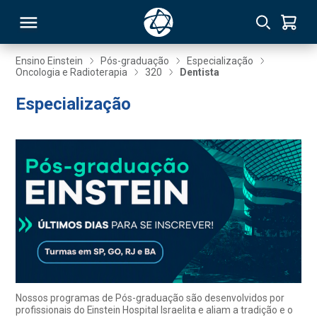
Ensino Einstein
Pós-graduação
Especialização
Oncologia e Radioterapia
320
Dentista
RSO
Especialização
TIVAS
S
IN
ONAL
 MBA
Nossos programas de Pós-graduação são desenvolvidos por
profissionais do Einstein Hospital Israelita e aliam a tradição e o
NTRO