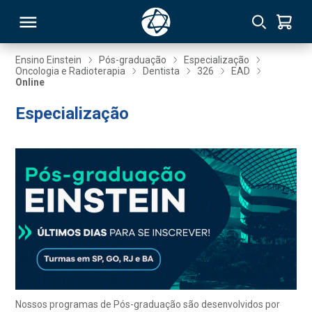
Ensino Einstein
Pós-graduação
Especialização
Oncologia e Radioterapia
Dentista
326
EAD
Online
RSO
Especialização
TIVAS
S
IN
ONAL
 MBA
Nossos programas de Pós-graduação são desenvolvidos por
NTRO