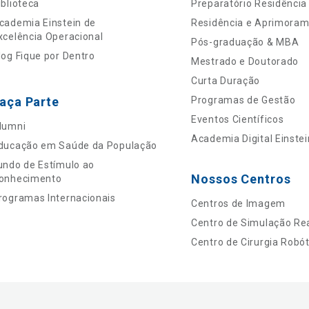
iblioteca
Preparatório Residência
cademia Einstein de
Residência e Aprimora
xcelência Operacional
Pós-graduação & MBA
log Fique por Dentro
Mestrado e Doutorado
Curta Duração
aça Parte
Programas de Gestão
Eventos Científicos
lumni
Academia Digital Einstei
ducação em Saúde da População
undo de Estímulo ao
Nossos Centros
onhecimento
rogramas Internacionais
Centros de Imagem
Centro de Simulação Rea
Centro de Cirurgia Robót