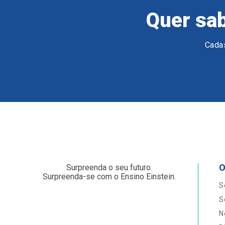
Quer sab
Cadas
O
Surpreenda o seu futuro.
Surpreenda-se com o Ensino Einstein.
S
S
N