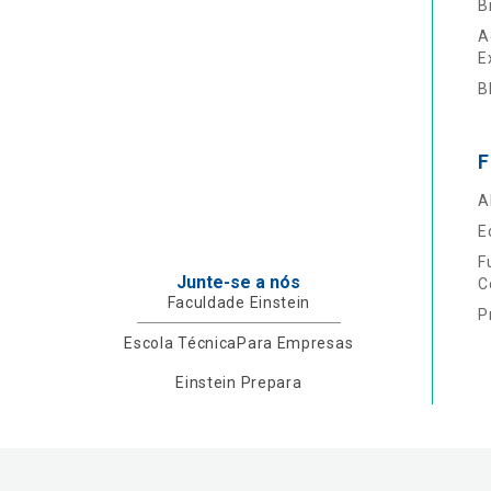
B
A
E
B
F
A
E
F
Junte-se a nós
C
Faculdade Einstein
P
Escola Técnica
Para Empresas
Einstein Prepara