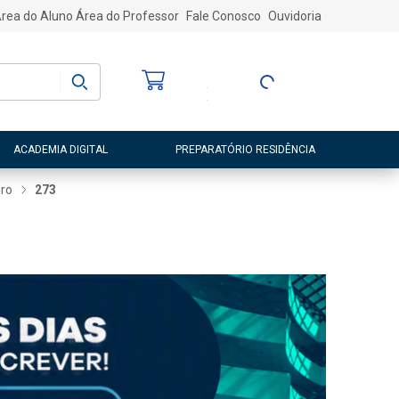
rea do Aluno
Área do Professor
Fale Conosco
Ouvidoria
Bem-vindo
(a)
Entre ou Cadastre-
se
ACADEMIA DIGITAL
PREPARATÓRIO RESIDÊNCIA
iro
273