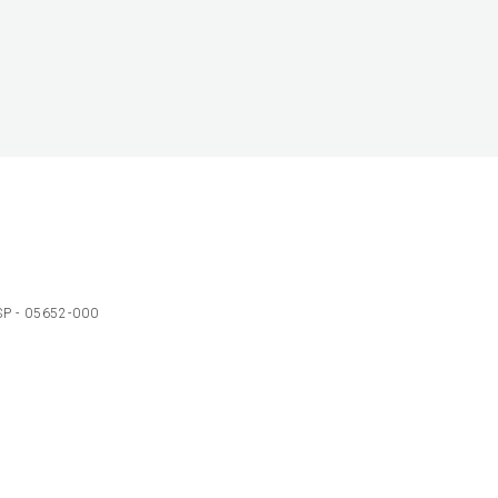
 SP - 05652-000
Ol
C