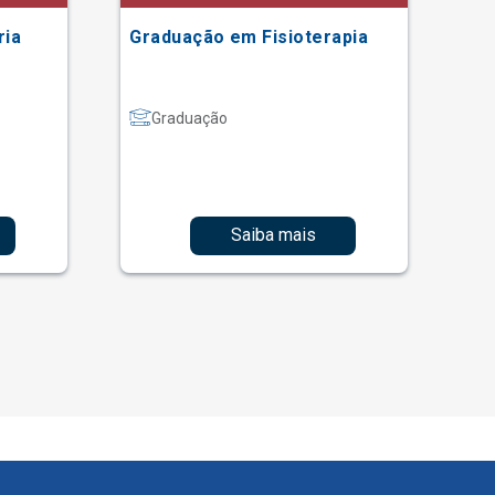
ria
Graduação em Fisioterapia
Gr
Graduação
Saiba mais