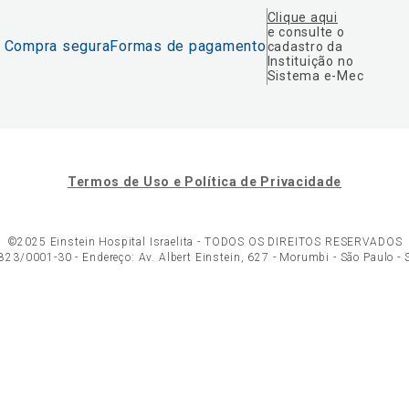
Clique aqui
e consulte o
Compra segura
Formas de pagamento
cadastro da
Instituição no
Sistema e-Mec
Termos de Uso e Política de Privacidade
©2025 Einstein Hospital Israelita -
TODOS OS DIREITOS RESERVADOS
23/0001-30 - Endereço: Av. Albert Einstein, 627 - Morumbi - São Paulo -