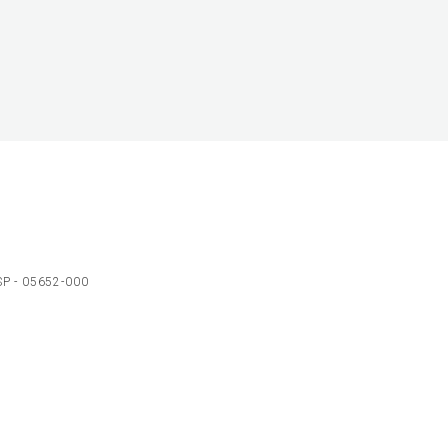
 SP - 05652-000
Ol
C