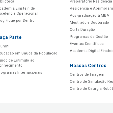
iblioteca
Preparatório Residência
cademia Einstein de
Residência e Aprimora
xcelência Operacional
Pós-graduação & MBA
log Fique por Dentro
Mestrado e Doutorado
Curta Duração
aça Parte
Programas de Gestão
Eventos Científicos
lumni
Academia Digital Einstei
ducação em Saúde da População
undo de Estímulo ao
Nossos Centros
onhecimento
rogramas Internacionais
Centros de Imagem
Centro de Simulação Rea
Centro de Cirurgia Robót