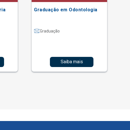
ria
Graduação em Odontologia
Gr
Graduação
Saiba mais