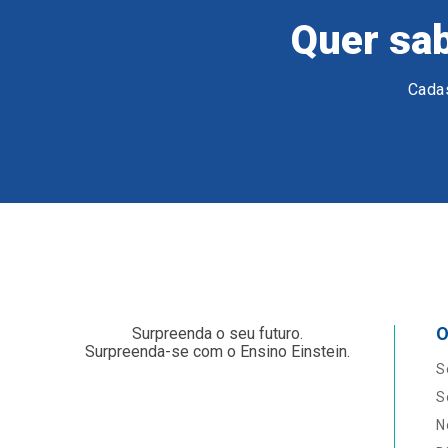
Quer sab
Cadas
O
Surpreenda o seu futuro.
Surpreenda-se com o Ensino Einstein.
S
S
N