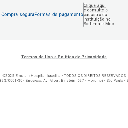
Clique aqui
e consulte o
Compra segura
Formas de pagamento
cadastro da
Instituição no
Sistema e-Mec
Termos de Uso e Política de Privacidade
©2025 Einstein Hospital Israelita -
TODOS OS DIREITOS RESERVADOS
23/0001-30 - Endereço: Av. Albert Einstein, 627 - Morumbi - São Paulo -