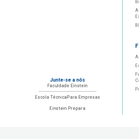
B
A
E
B
F
A
E
F
Junte-se a nós
C
Faculdade Einstein
P
Escola Técnica
Para Empresas
Einstein Prepara