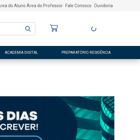
rea do Aluno
Área do Professor
Fale Conosco
Ouvidoria
Bem-vindo
(a)
Entre ou Cadastre-
se
ACADEMIA DIGITAL
PREPARATÓRIO RESIDÊNCIA