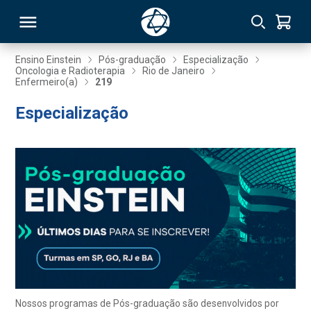
Ensino Einstein
Pós-graduação
Especialização
Oncologia e Radioterapia
Rio de Janeiro
Enfermeiro(a)
219
RSO
Especialização
TIVAS
S
IN
ONAL
 MBA
Nossos programas de Pós-graduação são desenvolvidos por
NTRO