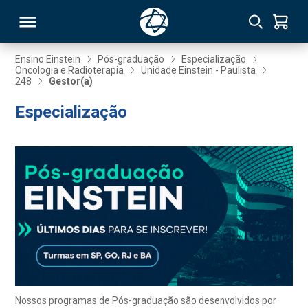
Ensino Einstein
Pós-graduação
Especialização
Oncologia e Radioterapia
Unidade Einstein - Paulista
248
Gestor(a)
RSO
Especialização
TIVAS
S
IN
ONAL
 MBA
Nossos programas de Pós-graduação são desenvolvidos por
NTRO