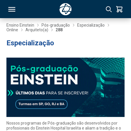
Ensino Einstein
Pós-graduação
Especialização
Online
Arquiteto(a)
288
RSO
Especialização
TIVAS
S
IN
ONAL
 MBA
Nossos programas de Pós-graduação são desenvolvidos por
profissionais do Einstein Hospital Israelita e aliam a tradição e o
NTRO