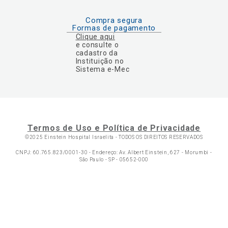
Compra segura
Formas de pagamento
Clique aqui
e consulte o
cadastro da
Instituição no
Sistema e-Mec
Termos de Uso e Política de Privacidade
©2025 Einstein Hospital Israelita -
TODOS OS DIREITOS RESERVADOS
CNPJ: 60.765.823/0001-30 - Endereço: Av. Albert Einstein, 627 - Morumbi -
São Paulo - SP - 05652-000
Ol