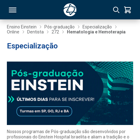
Ensino Einstein
Pós-graduação
Especialização
Online
Dentista
272
Hematologia e Hemoterapia
RSO
Especialização
TIVAS
S
IN
ONAL
 MBA
Nossos programas de Pós-graduação são desenvolvidos por
profissionais do Einstein Hospital Israelita e aliam a tradição e o
NTRO