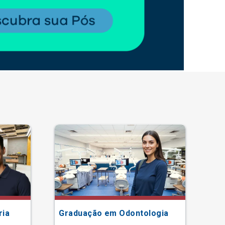
ria
Graduação em Odontologia
Gr