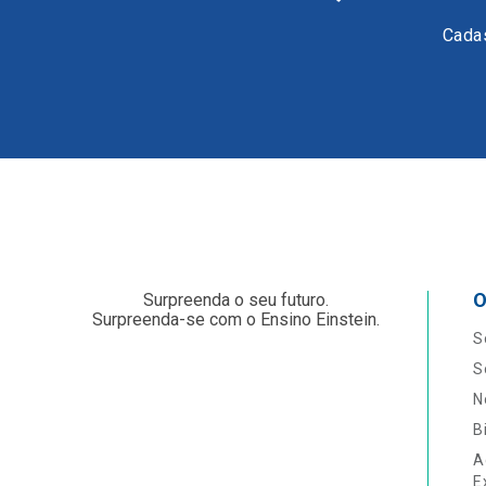
Cadas
O
Surpreenda o seu futuro.
Surpreenda-se com o Ensino Einstein.
S
S
N
B
A
E