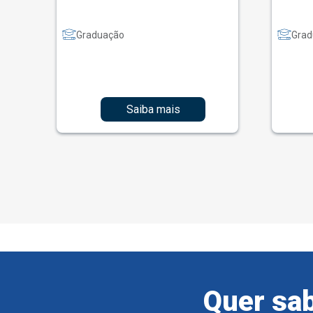
Graduação
Grad
Saiba mais
Quer sab