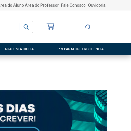
rea do Aluno
Área do Professor
Fale Conosco
Ouvidoria
Bem-vindo
(a)
Entre ou Cadastre-
se
ACADEMIA DIGITAL
PREPARATÓRIO RESIDÊNCIA