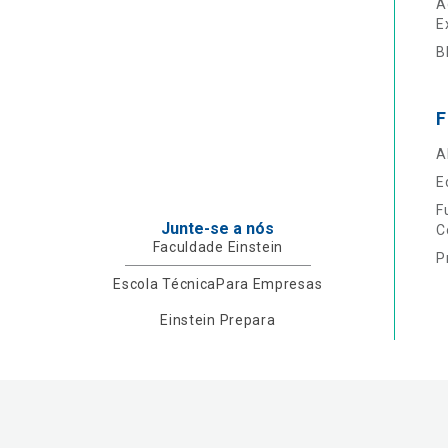
A
E
B
F
A
E
F
Junte-se a nós
C
Faculdade Einstein
P
Escola Técnica
Para Empresas
Einstein Prepara