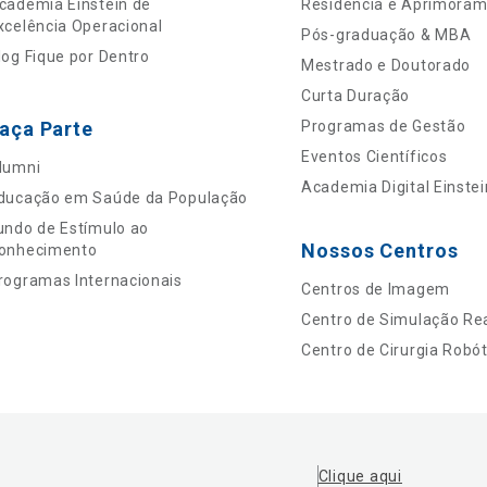
cademia Einstein de
Residência e Aprimora
xcelência Operacional
Pós-graduação & MBA
log Fique por Dentro
Mestrado e Doutorado
Curta Duração
aça Parte
Programas de Gestão
Eventos Científicos
lumni
Academia Digital Einstei
ducação em Saúde da População
undo de Estímulo ao
Nossos Centros
onhecimento
rogramas Internacionais
Centros de Imagem
Centro de Simulação Rea
Centro de Cirurgia Robót
Clique aqui