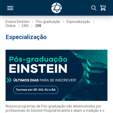
Ensino Einstein
Pós-graduação
Especialização
Online
EAD
288
RSO
Especialização
TIVAS
S
IN
ONAL
 MBA
Nossos programas de Pós-graduação são desenvolvidos por
profissionais do Einstein Hospital Israelita e aliam a tradição e o
NTRO