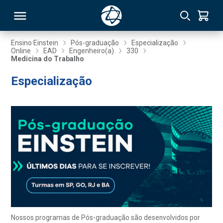
Ensino Einstein
Pós-graduação
Especialização
Online
EAD
Engenheiro(a)
330
Medicina do Trabalho
RSO
Especialização
TIVAS
S
IN
ONAL
 MBA
Nossos programas de Pós-graduação são desenvolvidos por
NTRO