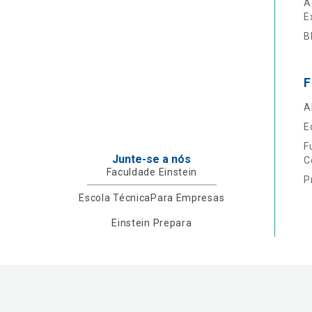
A
E
B
F
A
E
F
Junte-se a nós
C
Faculdade Einstein
P
Escola Técnica
Para Empresas
Einstein Prepara