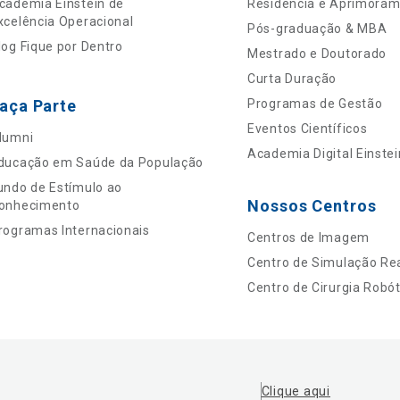
cademia Einstein de
Residência e Aprimora
xcelência Operacional
Pós-graduação & MBA
log Fique por Dentro
Mestrado e Doutorado
Curta Duração
aça Parte
Programas de Gestão
Eventos Científicos
lumni
Academia Digital Einstei
ducação em Saúde da População
undo de Estímulo ao
Nossos Centros
onhecimento
rogramas Internacionais
Centros de Imagem
Centro de Simulação Rea
Centro de Cirurgia Robót
Clique aqui