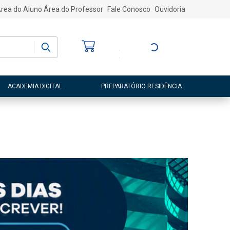
rea do Aluno
Área do Professor
Fale Conosco
Ouvidoria
Bem-vindo
(a)
Entre ou Cadastre-
se
ACADEMIA DIGITAL
PREPARATÓRIO RESIDÊNCIA