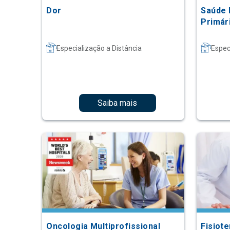
Dor
Saúde 
Primár
Especialização a Distância
Espec
Saiba mais
Oncologia Multiprofissional
Fisiot