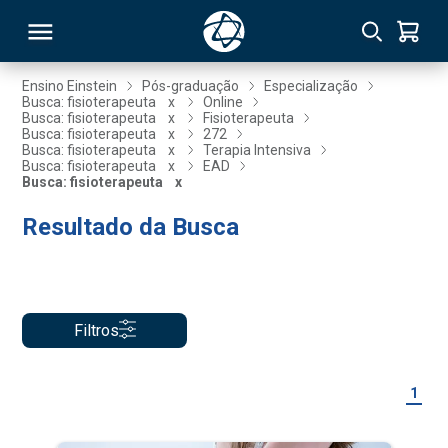
Ensino Einstein
Pós-graduação
Especialização
Busca: fisioterapeuta
x
Online
Busca: fisioterapeuta
x
Fisioterapeuta
RSO
Busca: fisioterapeuta
x
272
Busca: fisioterapeuta
x
Terapia Intensiva
Busca: fisioterapeuta
x
EAD
Busca: fisioterapeuta
x
TIVAS
Resultado da Busca
S
IN
ONAL
Filtros
 MBA
1
NTRO