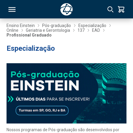
Ensino Einstein
Pós-graduação
Especialização
Online
Geriatria e Gerontologia
137
EAD
Profissional Graduado
RSO
Especialização
TIVAS
S
IN
ONAL
 MBA
Nossos programas de Pós-graduação são desenvolvidos por
NTRO