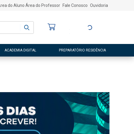
rea do Aluno
Área do Professor
Fale Conosco
Ouvidoria
Bem-vindo
(a)
Entre ou Cadastre-
se
ACADEMIA DIGITAL
PREPARATÓRIO RESIDÊNCIA