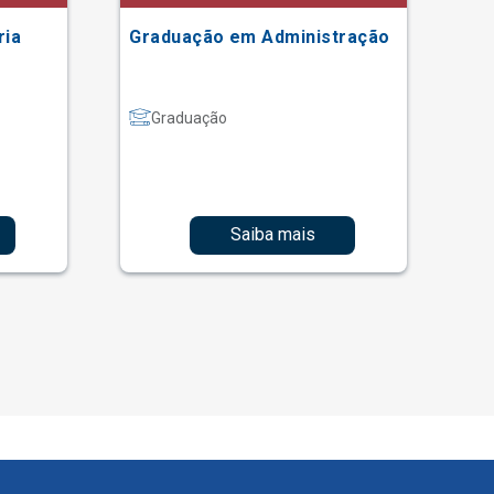
ria
Graduação em Administração
Gr
Graduação
Saiba mais