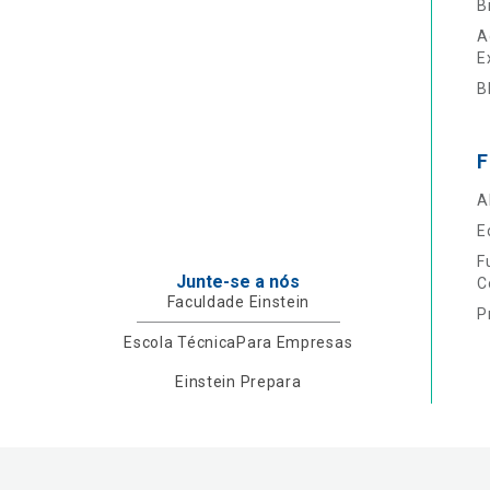
B
A
E
B
F
A
E
F
Junte-se a nós
C
Faculdade Einstein
P
Escola Técnica
Para Empresas
Einstein Prepara