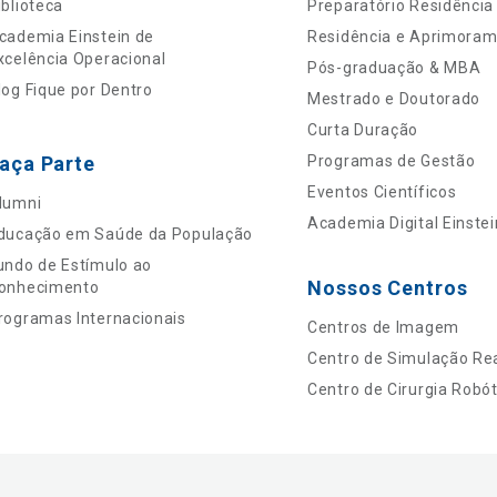
iblioteca
Preparatório Residência
cademia Einstein de
Residência e Aprimora
xcelência Operacional
Pós-graduação & MBA
log Fique por Dentro
Mestrado e Doutorado
Curta Duração
aça Parte
Programas de Gestão
Eventos Científicos
lumni
Academia Digital Einstei
ducação em Saúde da População
undo de Estímulo ao
Nossos Centros
onhecimento
rogramas Internacionais
Centros de Imagem
Centro de Simulação Rea
Centro de Cirurgia Robót