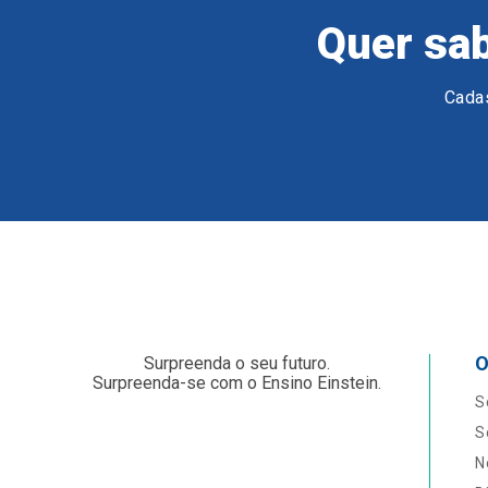
Quer sab
Cadas
O
Surpreenda o seu futuro.
Surpreenda-se com o Ensino Einstein.
S
S
N