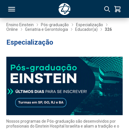
Ensino Einstein
Pós-graduação
Especialização
Online
Geriatria e Gerontologia
Educador(a)
326
RSO
Especialização
TIVAS
S
IN
ONAL
 MBA
Nossos programas de Pós-graduação são desenvolvidos por
profissionais do Einstein Hospital Israelita e aliam a tradição e o
NTRO