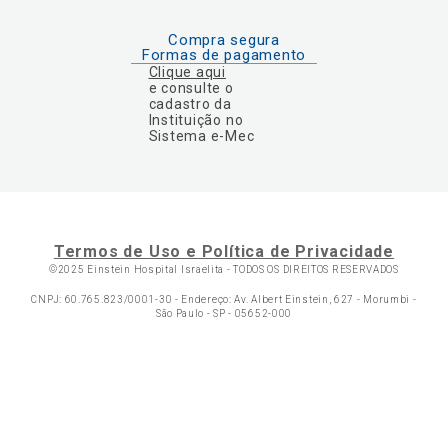
Compra segura
Formas de pagamento
Clique aqui
e consulte o
cadastro da
Instituição no
Sistema e-Mec
Termos de Uso e Política de Privacidade
©2025 Einstein Hospital Israelita -
TODOS OS DIREITOS RESERVADOS
CNPJ: 60.765.823/0001-30 - Endereço: Av. Albert Einstein, 627 - Morumbi -
São Paulo - SP - 05652-000
Ol