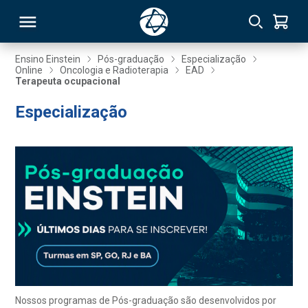
Ensino Einstein
Pós-graduação
Especialização
Online
Oncologia e Radioterapia
EAD
Terapeuta ocupacional
RSO
Especialização
TIVAS
S
IN
ONAL
 MBA
Nossos programas de Pós-graduação são desenvolvidos por
NTRO