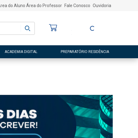
rea do Aluno
Área do Professor
Fale Conosco
Ouvidoria
Bem-vindo
(a)
Entre ou Cadastre-
se
ACADEMIA DIGITAL
PREPARATÓRIO RESIDÊNCIA