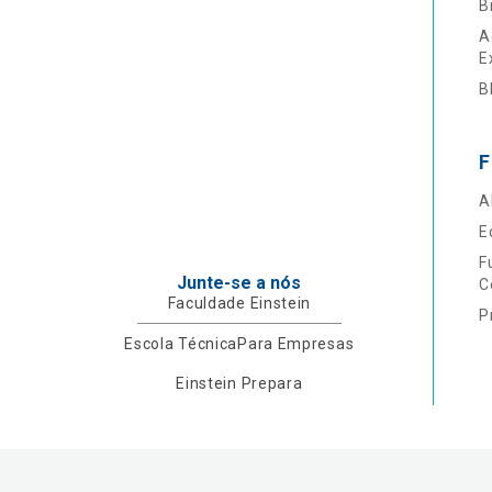
B
A
E
B
F
A
E
F
Junte-se a nós
C
Faculdade Einstein
P
Escola Técnica
Para Empresas
Einstein Prepara