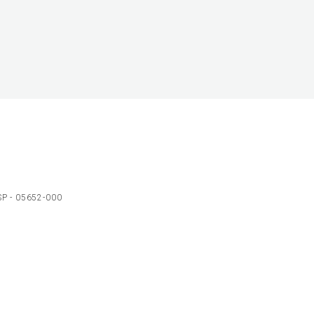
 SP - 05652-000
Ol
C