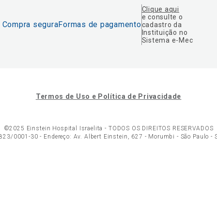
Clique aqui
e consulte o
Compra segura
Formas de pagamento
cadastro da
Instituição no
Sistema e-Mec
Termos de Uso e Política de Privacidade
©2025 Einstein Hospital Israelita -
TODOS OS DIREITOS RESERVADOS
23/0001-30 - Endereço: Av. Albert Einstein, 627 - Morumbi - São Paulo -