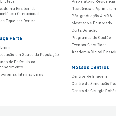
iblioteca
Preparatório Residência
cademia Einstein de
Residência e Aprimora
xcelência Operacional
Pós-graduação & MBA
log Fique por Dentro
Mestrado e Doutorado
Curta Duração
aça Parte
Programas de Gestão
Eventos Científicos
lumni
Academia Digital Einstei
ducação em Saúde da População
undo de Estímulo ao
Nossos Centros
onhecimento
rogramas Internacionais
Centros de Imagem
Centro de Simulação Rea
Centro de Cirurgia Robót