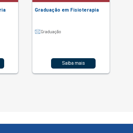
ria
Graduação em Fisioterapia
Gr
Graduação
Saiba mais