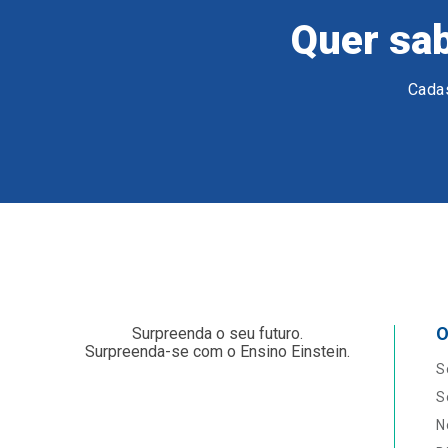
Quer sab
Cadas
O
Surpreenda o seu futuro.
Surpreenda-se com o Ensino Einstein.
S
S
N