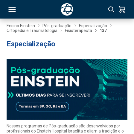
Ensino Einstein
Pós-graduação
Especialização
Ortopedia e Traumatologia
Fisioterapeuta
137
RSO
Especialização
TIVAS
S
IN
ONAL
 MBA
Nossos programas de Pós-graduação são desenvolvidos por
profissionais do Einstein Hospital Israelita e aliam a tradição e o
NTRO