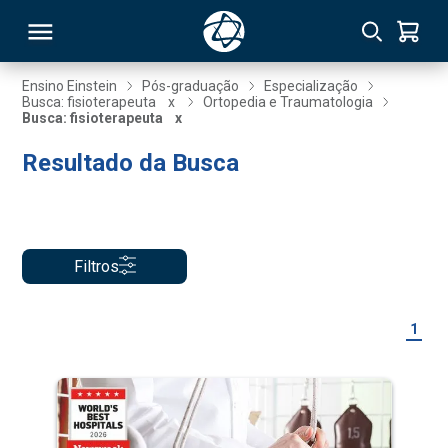
Ensino Einstein
Pós-graduação
Especialização
Busca: fisioterapeuta
x
Ortopedia e Traumatologia
Busca: fisioterapeuta
x
RSO
Resultado da Busca
TIVAS
S
IN
Filtros
ONAL
1
 MBA
NTRO