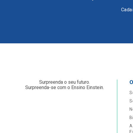
Cadas
O
Surpreenda o seu futuro.
Surpreenda-se com o Ensino Einstein.
S
S
N
B
A
E