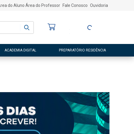
rea do Aluno
Área do Professor
Fale Conosco
Ouvidoria
Bem-vindo
(a)
Entre ou Cadastre-
se
ACADEMIA DIGITAL
PREPARATÓRIO RESIDÊNCIA