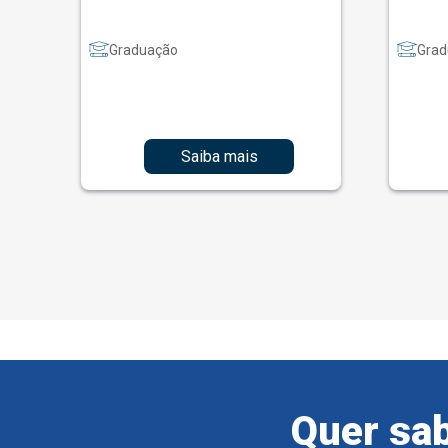
Graduação
Grad
Saiba mais
Quer sab