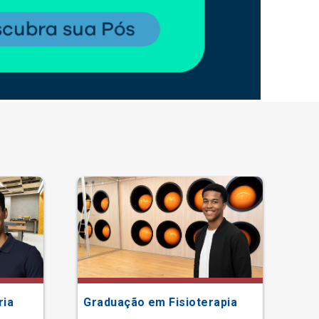
ria
Graduação em Fisioterapia
Gr