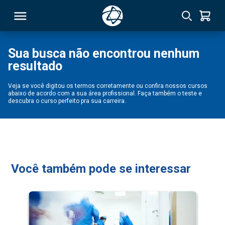
Sua busca não encontrou nenhum
resultado
RSO
Veja se você digitou os termos corretamente ou confira nossos cursos
abaixo de acordo com a sua área profissional. Faça também o teste e
TIVAS
descubra o curso perfeito pra sua carreira.
S
IN
ONAL
Você também pode se interessar
 MBA
NTRO