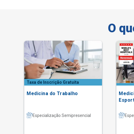
O qu
Taxa de Inscrição Gratuita
m
Medicina do Trabalho
Medici
Espor
Especialização Semipresencial
Espe