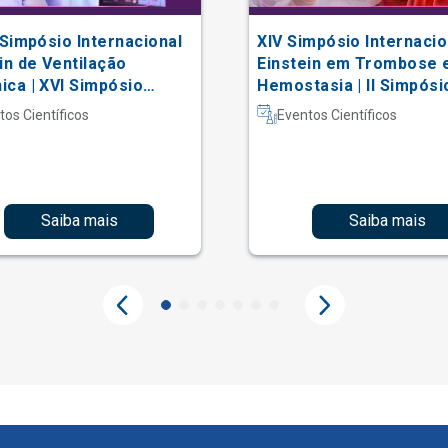
 Simpósio Internacional
XIV Simpósio Internacio
in de Ventilação
Einstein em Trombose 
ca | XVI Simpósio
Hemostasia | II Simpósi
acional Einstein de
Hematologia Laboratori
tos Científicos
Eventos Científicos
erapia em Terapia
iva
Saiba mais
Saiba mais