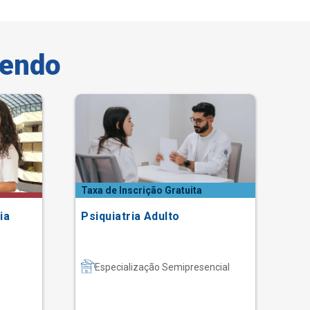
vendo
Taxa de Inscrição Gratuita
Tax
ia
Psiquiatria Adulto
Au
Especialização Semipresencial