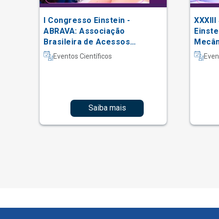
I Congresso Einstein -
XXXIII
 do
ABRAVA: Associação
Einste
Brasileira de Acessos
Mecâni
Vasculares
Intern
Eventos Científicos
Even
Fisiot
Intens
Saiba mais