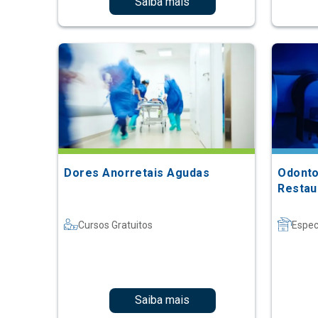
Saiba mais
Dores Anorretais Agudas
Odontol
Restau
Cursos Gratuitos
Espec
Saiba mais