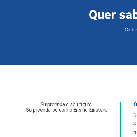
Quer sab
Cadas
O
Surpreenda o seu futuro.
Surpreenda-se com o Ensino Einstein.
S
S
N