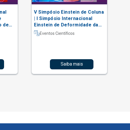
nal
V Simpósio Einstein de Coluna
AC
e
| I Simpósio Internacional
Vi
o de
Einstein de Deformidade da
al
Coluna e Técnicas Complexas
Eventos Científicos
Saiba mais