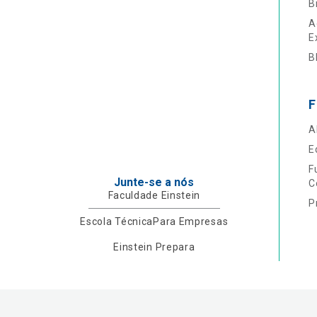
B
A
E
B
F
A
E
F
Junte-se a nós
C
Faculdade Einstein
P
Escola Técnica
Para Empresas
Einstein Prepara