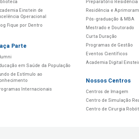
iblioteca
Preparatório Residência
cademia Einstein de
Residência e Aprimora
xcelência Operacional
Pós-graduação & MBA
log Fique por Dentro
Mestrado e Doutorado
Curta Duração
aça Parte
Programas de Gestão
Eventos Científicos
lumni
Academia Digital Einstei
ducação em Saúde da População
undo de Estímulo ao
Nossos Centros
onhecimento
rogramas Internacionais
Centros de Imagem
Centro de Simulação Rea
Centro de Cirurgia Robót