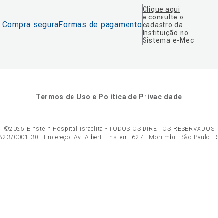
Clique aqui
e consulte o
Compra segura
Formas de pagamento
cadastro da
Instituição no
Sistema e-Mec
Termos de Uso e Política de Privacidade
©2025 Einstein Hospital Israelita -
TODOS OS DIREITOS RESERVADOS
23/0001-30 - Endereço: Av. Albert Einstein, 627 - Morumbi - São Paulo -