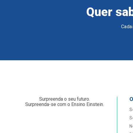
Quer sab
Cadas
O
Surpreenda o seu futuro.
Surpreenda-se com o Ensino Einstein.
S
S
N