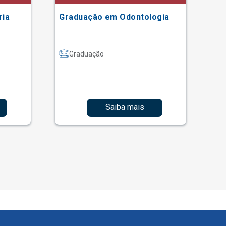
ria
Graduação em Odontologia
Gr
Graduação
Saiba mais