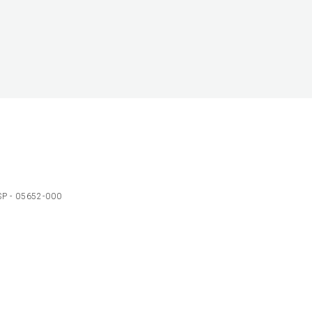
 SP - 05652-000
Ol
C