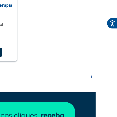
erapia
al
1