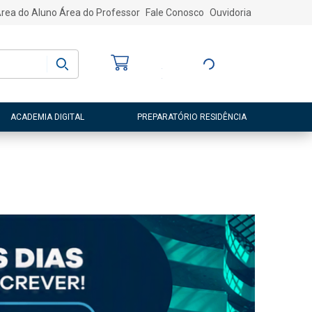
rea do Aluno
Área do Professor
Fale Conosco
Ouvidoria
Bem-vindo
(a)
Entre ou Cadastre-
se
ACADEMIA DIGITAL
PREPARATÓRIO RESIDÊNCIA