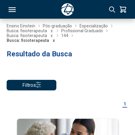
Ensino Einstein
Pós-graduação
Especialização
Busca: fisioterapeuta
x
Profissional Graduado
Busca: fisioterapeuta
x
144
RSO
Busca: fisioterapeuta
x
Resultado da Busca
TIVAS
S
IN
ONAL
Filtros
1
 MBA
NTRO