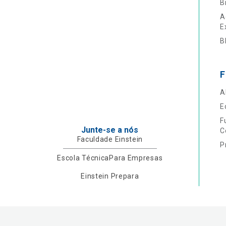
B
A
E
B
F
A
E
F
Junte-se a nós
C
Faculdade Einstein
P
Escola Técnica
Para Empresas
Einstein Prepara