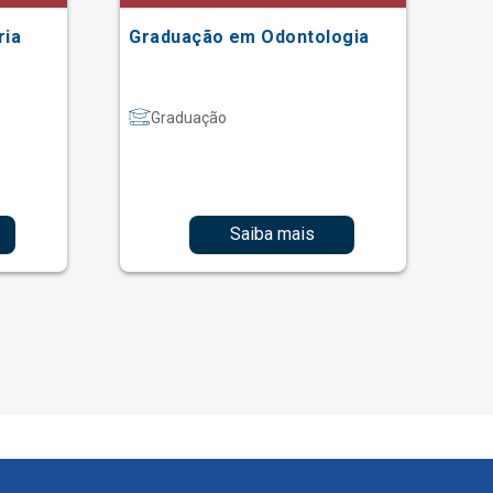
ria
Graduação em Odontologia
Gr
Graduação
Saiba mais