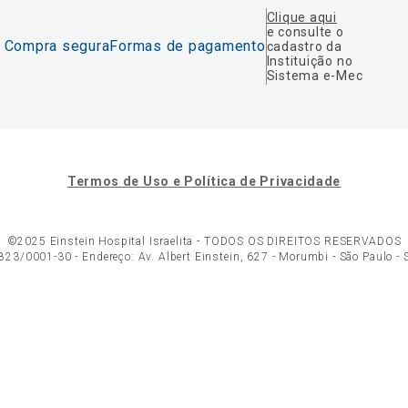
Clique aqui
e consulte o
Compra segura
Formas de pagamento
cadastro da
Instituição no
Sistema e-Mec
Termos de Uso e Política de Privacidade
©2025 Einstein Hospital Israelita -
TODOS OS DIREITOS RESERVADOS
23/0001-30 - Endereço: Av. Albert Einstein, 627 - Morumbi - São Paulo -