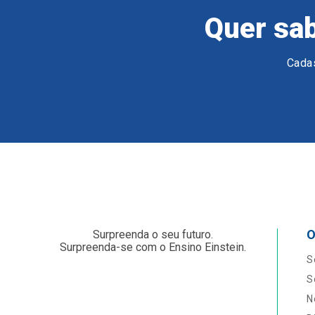
Quer sab
Cadas
O
Surpreenda o seu futuro.
Surpreenda-se com o Ensino Einstein.
S
S
N