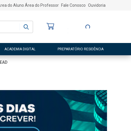
rea do Aluno
Área do Professor
Fale Conosco
Ouvidoria
Bem-vindo
(a)
Entre ou Cadastre-
se
ACADEMIA DIGITAL
PREPARATÓRIO RESIDÊNCIA
EAD