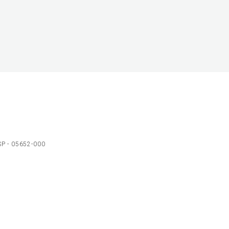
 SP - 05652-000
Ol
C