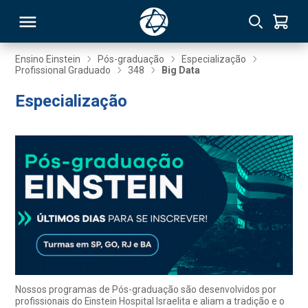
Ensino Einstein
Pós-graduação
Especialização
Profissional Graduado
348
Big Data
RSO
Especialização
TIVAS
S
IN
ONAL
 MBA
Nossos programas de Pós-graduação são desenvolvidos por
profissionais do Einstein Hospital Israelita e aliam a tradição e o
NTRO