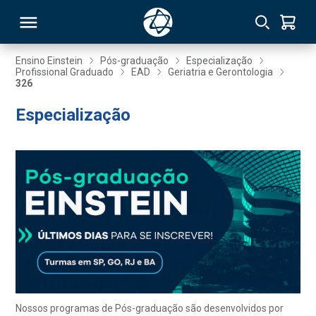
Ensino Einstein
Pós-graduação
Especialização
Profissional Graduado
EAD
Geriatria e Gerontologia
326
RSO
Especialização
TIVAS
S
IN
ONAL
 MBA
Nossos programas de Pós-graduação são desenvolvidos por
NTRO