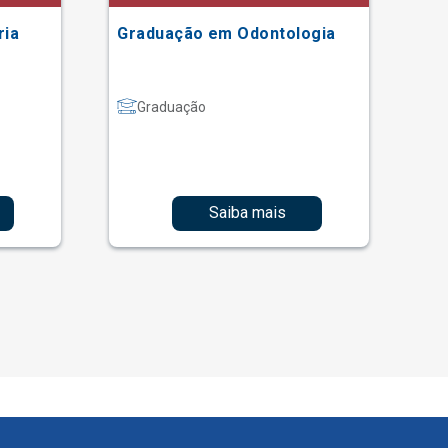
ria
Graduação em Odontologia
Gr
Graduação
Saiba mais