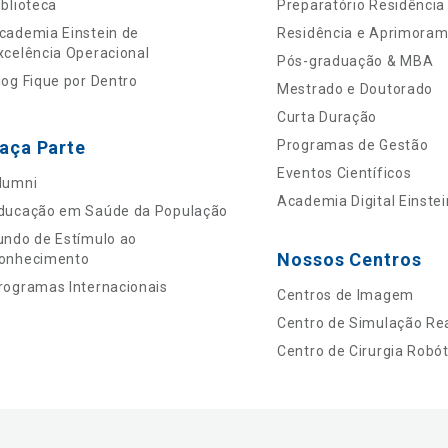
iblioteca
Preparatório Residência
cademia Einstein de
Residência e Aprimora
xcelência Operacional
Pós-graduação & MBA
log Fique por Dentro
Mestrado e Doutorado
Curta Duração
aça Parte
Programas de Gestão
Eventos Científicos
lumni
Academia Digital Einstei
ducação em Saúde da População
undo de Estímulo ao
Nossos Centros
onhecimento
rogramas Internacionais
Centros de Imagem
Centro de Simulação Rea
Centro de Cirurgia Robót