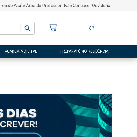
rea do Aluno
Área do Professor
Fale Conosco
Ouvidoria
Bem-vindo
(a)
Entre ou Cadastre-
se
ACADEMIA DIGITAL
PREPARATÓRIO RESIDÊNCIA