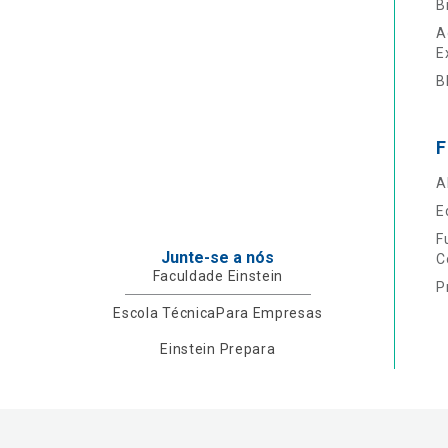
B
A
E
B
F
A
E
F
Junte-se a nós
C
Faculdade Einstein
P
Escola Técnica
Para Empresas
Einstein Prepara