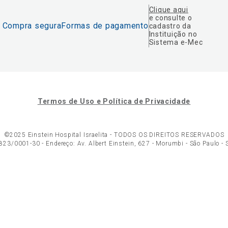
Clique aqui
e consulte o
Compra segura
Formas de pagamento
cadastro da
Instituição no
Sistema e-Mec
Termos de Uso e Política de Privacidade
©2025 Einstein Hospital Israelita -
TODOS OS DIREITOS RESERVADOS
23/0001-30 - Endereço: Av. Albert Einstein, 627 - Morumbi - São Paulo -