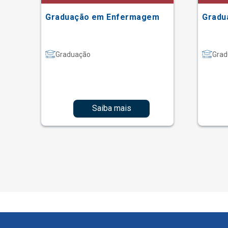
ão
Graduação em Enfermagem
Gradu
Graduação
Grad
Saiba mais