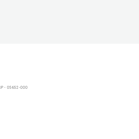
 SP - 05652-000
Ol
C