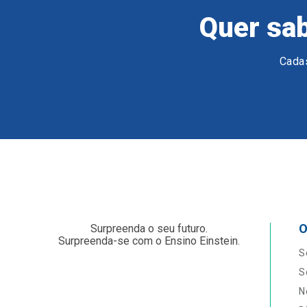
Quer sab
Cadas
O
Surpreenda o seu futuro.
Surpreenda-se com o Ensino Einstein.
S
S
N