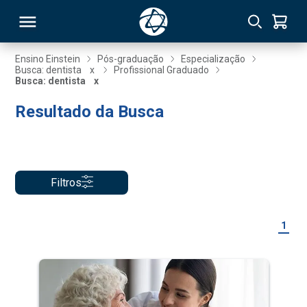
Ensino Einstein
Pós-graduação
Especialização
Busca: dentista
x
Profissional Graduado
Busca: dentista
x
RSO
Resultado da Busca
TIVAS
S
IN
Filtros
ONAL
1
 MBA
NTRO