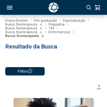
Ensino Einstein
Pós-graduação
Especialização
Busca: fisioterapeuta
x
Psiquiatria
Busca: fisioterapeuta
x
144
RSO
Busca: fisioterapeuta
x
Enfermeiro(a)
Busca: fisioterapeuta
x
Resultado da Busca
TIVAS
S
IN
ONAL
Filtros
 MBA
1
NTRO