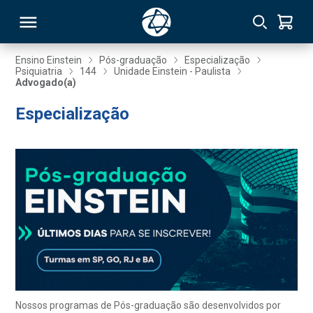
Ensino Einstein
Pós-graduação
Especialização
Psiquiatria
144
Unidade Einstein - Paulista
Advogado(a)
RSO
Especialização
TIVAS
S
IN
ONAL
 MBA
Nossos programas de Pós-graduação são desenvolvidos por
NTRO