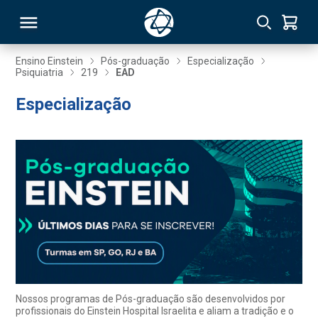
Ensino Einstein
Pós-graduação
Especialização
Psiquiatria
219
EAD
RSO
Especialização
TIVAS
S
IN
ONAL
 MBA
Nossos programas de Pós-graduação são desenvolvidos por
profissionais do Einstein Hospital Israelita e aliam a tradição e o
NTRO