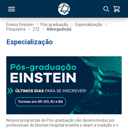
Ensino Einstein
Pós-graduação
Especialização
Psiquiatria
272
Advogado(a)
RSO
Especialização
TIVAS
S
IN
ONAL
 MBA
Nossos programas de Pós-graduação são desenvolvidos por
profissionais do Einstein Hospital Israelita e aliam a tradição e o
NTRO